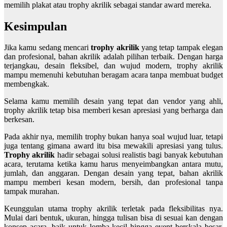
memilih plakat atau trophy akrilik sebagai standar award mereka.
Kesimpulan
Jika kamu sedang mencari
trophy akrilik
yang tetap tampak elegan
dan profesional, bahan akrilik adalah pilihan terbaik. Dengan harga
terjangkau, desain fleksibel, dan wujud modern, trophy akrilik
mampu memenuhi kebutuhan beragam acara tanpa membuat budget
membengkak.
Selama kamu memilih desain yang tepat dan vendor yang ahli,
trophy akrilik tetap bisa memberi kesan apresiasi yang berharga dan
berkesan.
Pada akhir nya, memilih trophy bukan hanya soal wujud luar, tetapi
juga tentang gimana award itu bisa mewakili apresiasi yang tulus.
Trophy akrilik
hadir sebagai solusi realistis bagi banyak kebutuhan
acara, terutama ketika kamu harus menyeimbangkan antara mutu,
jumlah, dan anggaran. Dengan desain yang tepat, bahan akrilik
mampu memberi kesan modern, bersih, dan profesional tanpa
tampak murahan.
Keunggulan utama trophy akrilik terletak pada fleksibilitas nya.
Mulai dari bentuk, ukuran, hingga tulisan bisa di sesuai kan dengan
konsep acara, baik untuk lomba kecil hingga event berskala besar.