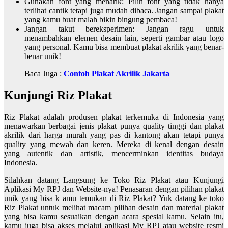
Gunakan font yang menarik: Pilih font yang tidak hanya
terlihat cantik tetapi juga mudah dibaca. Jangan sampai plakat
yang kamu buat malah bikin bingung pembaca!
Jangan takut bereksperimen: Jangan ragu untuk
menambahkan elemen desain lain, seperti gambar atau logo
yang personal. Kamu bisa membuat plakat akrilik yang benar-
benar unik!
Baca Juga :
Contoh Plakat Akrilik Jakarta
Kunjungi Riz Plakat
Riz Plakat adalah produsen plakat terkemuka di Indonesia yang
menawarkan berbagai jenis plakat punya quality tinggi dan plakat
akrilik dari harga murah yang pas di kantong akan tetapi punya
quality yang mewah dan keren. Mereka di kenal dengan desain
yang autentik dan artistik, mencerminkan identitas budaya
Indonesia.
Silahkan datang Langsung ke Toko Riz Plakat atau Kunjungi
Aplikasi My RPJ dan Website-nya! Penasaran dengan pilihan plakat
unik yang bisa k amu temukan di Riz Plakat? Yuk datang ke toko
Riz Plakat untuk melihat macam pilihan desain dan material plakat
yang bisa kamu sesuaikan dengan acara spesial kamu. Selain itu,
kamu juga bisa akses melalui aplikasi My RPJ atau website resmi