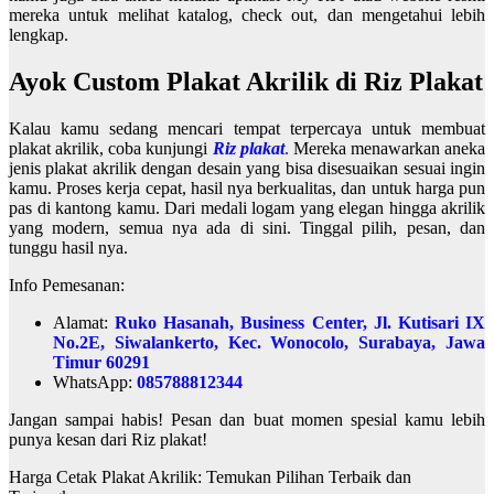
mereka untuk melihat katalog, check out, dan mengetahui lebih
lengkap.
Ayok Custom Plakat Akrilik di Riz Plakat
Kalau kamu sedang mencari tempat terpercaya untuk membuat
plakat akrilik, coba kunjungi
Riz plakat
.
Mereka menawarkan aneka
jenis plakat akrilik dengan desain yang bisa disesuaikan sesuai ingin
kamu. Proses kerja cepat, hasil nya berkualitas, dan untuk harga pun
pas di kantong kamu. Dari medali logam yang elegan hingga akrilik
yang modern, semua nya ada di sini. Tinggal pilih, pesan, dan
tunggu hasil nya.
Info Pemesanan:
Alamat:
Ruko Hasanah, Business Center, Jl. Kutisari IX
No.2E, Siwalankerto, Kec. Wonocolo, Surabaya, Jawa
Timur 60291
WhatsApp:
085788812344
Jangan sampai habis! Pesan dan buat momen spesial kamu lebih
punya kesan dari Riz plakat!
Harga Cetak Plakat Akrilik: Temukan Pilihan Terbaik dan